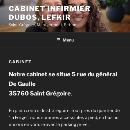
Skip
CABINET INFIRMIER
to
DUBOS, LEFKIR
content
Saint-Grégoire, Montgermont, Betton
Menu
CABINET
Notre cabinet se situe 5 rue du général
De Gaulle
35760 Saint Grégoire
.
En plein centre de st Grégoire, tout près du quartier de
“la Forge”, nous sommes accessibles à pied, en bus ou
encore en voiture avec le parking privé.